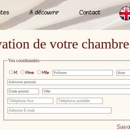
ôtes
A découvrir
Contact
ation de votre chambre
Vos coordonnées
M.
Mme
Mlle
Suiv