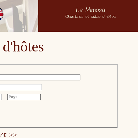
Le Mimosa
Chambres et table d'hôtes
 d'hôtes
ant >>