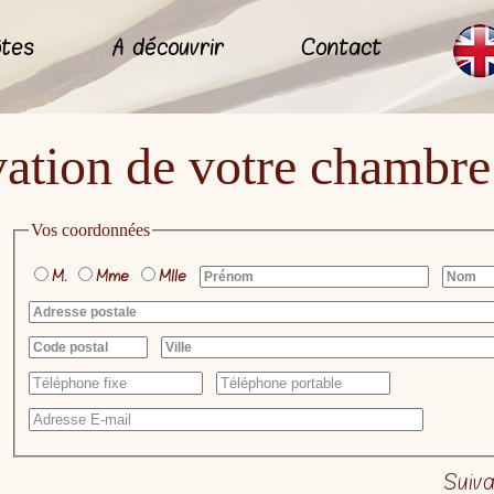
ôtes
A découvrir
Contact
ation de votre chambre
Vos coordonnées
M.
Mme
Mlle
Suiv