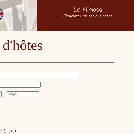
Le Mimosa
Chambres et table d'hôtes
 d'hôtes
ant >>